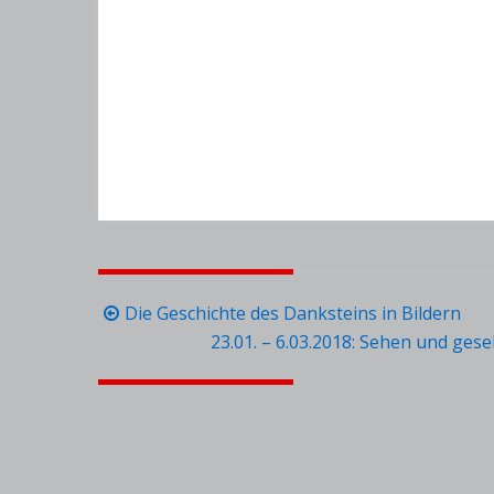
Beitragsnavigation
Die Geschichte des Danksteins in Bildern
23.01. – 6.03.2018: Sehen und ges