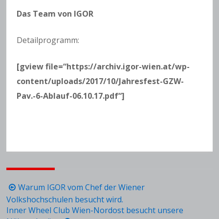
Das Team von IGOR
Detailprogramm:
[gview file=“https://archiv.igor-wien.at/wp-
content/uploads/2017/10/Jahresfest-GZW-
Pav.-6-Ablauf-06.10.17.pdf“]
Beitragsnavigation
Warum IGOR vom Chef der Wiener
Volkshochschulen besucht wird.
Inner Wheel Club Wien-Nordost besucht unsere